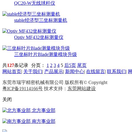
QC20-W无线球杆仪
stable经济型三坐标测量机
Optiv MF432坐标测量仪
三坐标叶片Blade测量模块升级
共
127
条记录
分页：
1
2
3
4
5
后5页
尾页
网站首页
|
关于我们
|
产品展示
|
新闻中心
|
在线留言
|
联系我们
|
东莞市瑞宇精密机械有限公司 版权所有© Copyright
粤ICP备19114166号
技术支持：
东莞网站建设
关闭
北方事业部
南方事业部