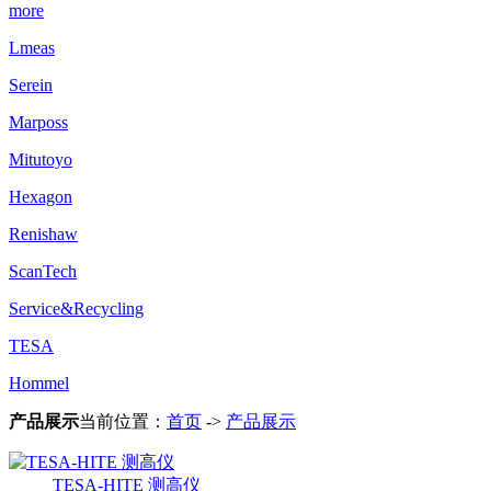
more
Lmeas
Serein
Marposs
Mitutoyo
Hexagon
Renishaw
ScanTech
Service&Recycling
TESA
Hommel
产品展示
当前位置：
首页
->
产品展示
TESA-HITE 测高仪