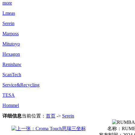
more
Lmeas
Serein
Marposs
Mitutoyo
Hexagon
Renishaw
ScanTech
Service&Recycling
TESA
Hommel
详细信息
当前位置：
首页
->
Serein
名称：
RUM
发布时间：2024-09-