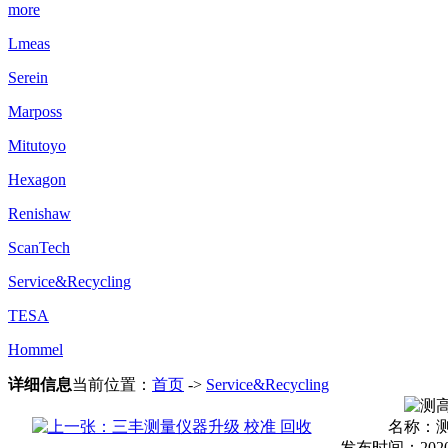
more
Lmeas
Serein
Marposs
Mitutoyo
Hexagon
Renishaw
ScanTech
Service&Recycling
TESA
Hommel
详细信息
当前位置：
首页
->
Service&Recycling
名称：
发布时间：2020-05