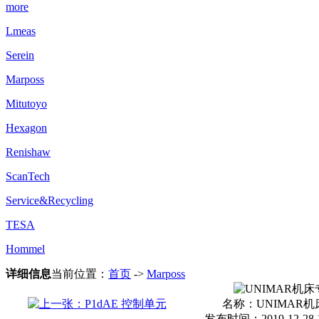
more
Lmeas
Serein
Marposs
Mitutoyo
Hexagon
Renishaw
ScanTech
Service&Recycling
TESA
Hommel
详细信息
当前位置：
首页
->
Marposs
名称：
UNIMAR
发布时间：2019-12-28 12