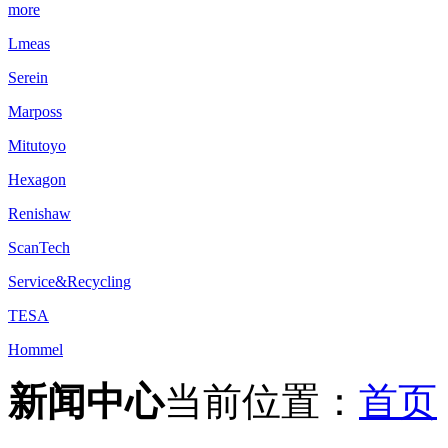
more
Lmeas
Serein
Marposs
Mitutoyo
Hexagon
Renishaw
ScanTech
Service&Recycling
TESA
Hommel
新闻中心
当前位置：
首页